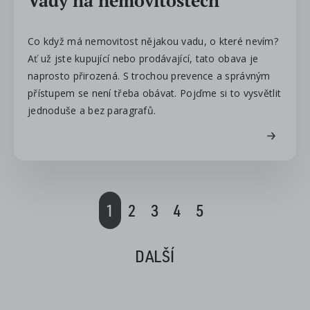
Vady na nemovitostech
Co když má nemovitost nějakou vadu, o které nevím?
Ať už jste kupující nebo prodávající, tato obava je
naprosto přirozená. S trochou prevence a správným
přístupem se není třeba obávat. Pojďme si to vysvětlit
jednoduše a bez paragrafů.
1
2
3
4
5
DALŠÍ