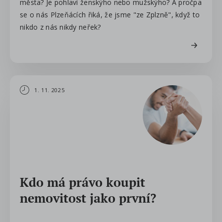
města? Je pohlaví ženskýho nebo mužskýho? A pročpa
se o nás Plzeňácích řiká, že jsme "ze Zplzně", když to
nikdo z nás nikdy neřek?
1. 11. 2025
Kdo má právo koupit
nemovitost jako první?