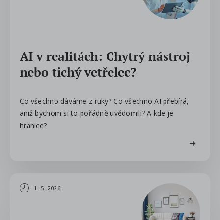
AI v realitách: Chytrý nástroj
nebo tichý vetřelec?
Co všechno dáváme z ruky? Co všechno AI přebírá,
aniž bychom si to pořádně uvědomili? A kde je
hranice?
1. 5. 2026