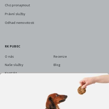
Chci pronajmout
Právní služby
Odhad nemovitosti
RK PUBEC
O nás
Recenze
Naše služby
Blog
Kontakt
KONTAKTY